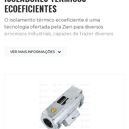
ECOEFICIENTES
O Isolamento térmico ecoeficiente é uma
tecnologia ofertada pela Zien para diversos
processos industriais, capazes de trazer diversos
benefícios para processos industriais com áreas
aquecidas. Tipicamente aplicado máquinas para
VER MAIS INFORMAÇÕES
injeção, extrusão e sopro de polímeros, este tipo de
isolador térmico consegue reduzir em até 30% o
consumo de energia elétrica, além de trazer mais
conforto e segurança para o operador do
equipamento.