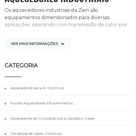
Os aquecedores industriais da Zien são
equipamentos dimensionados para diversas
aplicações, operando com transmissão de calor por
radiação, condução e convecção. Estes tipos de
equipamentos utilizam aquecimento próprio da
VER MAIS INFORMAÇÕES
Zien, o que garante um controle maior no
desenvolvimento do seu projeto, de modo a trazer
mais eficiência energética, durabilidade e
CATEGORIA
produtividade para o seu processo industrial.
Aquecedores para Ar Contínuo
Painéis Aquecedores Infravermelhos
Aquecedores de Circulação para Líquidos e Gases
Geradores de Vapor Contínuo