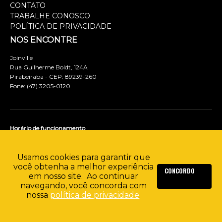
CONTATO
TRABALHE CONOSCO
POLÍTICA DE PRIVACIDADE
NOS ENCONTRE
Joinville
Rua Guilherme Boldt, 124A
Pirabeiraba - CEP: 89239-260
Fone: (47) 3205-0120
Horário de funcionamento
Manhã: 07:30 às 12:00
Tarde: 13:00 às 17:18
Usamos cookies para garantir que
você obtenha a melhor experiência
em nosso site. Ao continuar
navegando, você concorda com
nossa
política de privacidade
.
DESENVOLVIDO POR MEDIALINE