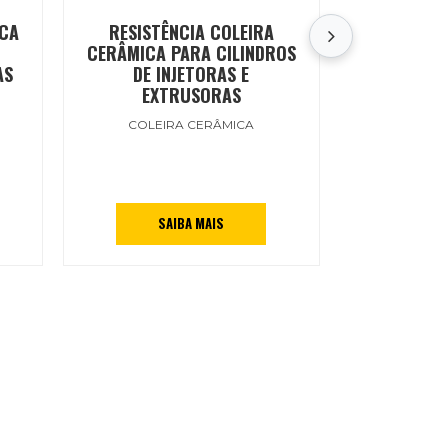
ICA
RESISTÊNCIA COLEIRA
RES
CERÂMICA PARA CILINDROS
MICROT
AS
DE INJETORAS E
MOLDES
EXTRUSORAS
MIC
COLEIRA CERÂMICA
SAIBA MAIS
S