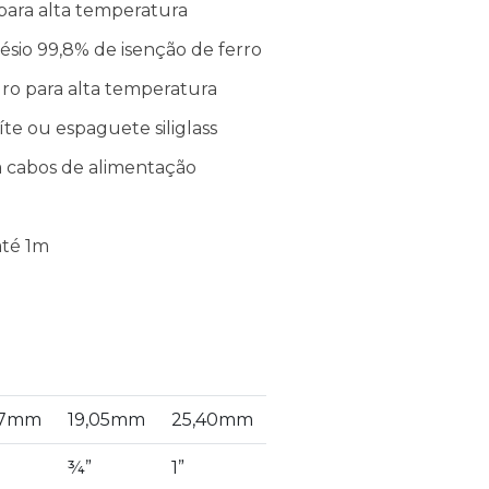
 para alta temperatura
ésio 99,8% de isenção de ferro
dro para alta temperatura
e ou espaguete siliglass
ra cabos de alimentação
té 1m
87mm
19,05mm
25,40mm
¾”
1”