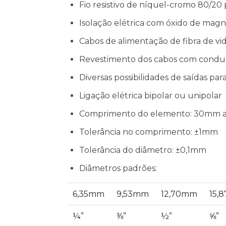
Fio resistivo de níquel-cromo 80/20
Isolação elétrica com óxido de magn
Cabos de alimentação de fibra de vi
Revestimento dos cabos com conduít
Diversas possibilidades de saídas pa
Ligação elétrica bipolar ou unipolar
Comprimento do elemento: 30mm a
Tolerância no comprimento: ±1mm
Tolerância do diâmetro: ±0,1mm
Diâmetros padrões:
6,35mm
9,53mm
12,70mm
15,
¼”
⅜”
½”
⅝”