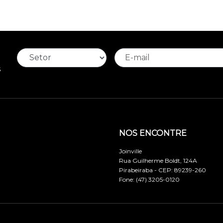
s
NOS ENCONTRE
Joinville
Rua Guilherme Boldt, 124A
Pirabeiraba - CEP: 89239-260
Fone: (47) 3205-0120