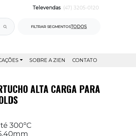
Televendas
(47) 3205-0120
TODOS
FILTRAR SEGMENTOS
CAÇÕES
SOBRE A ZIEN
CONTATO
ARTUCHO ALTA CARGA PARA
OLDS
té 300°C
25,40mm