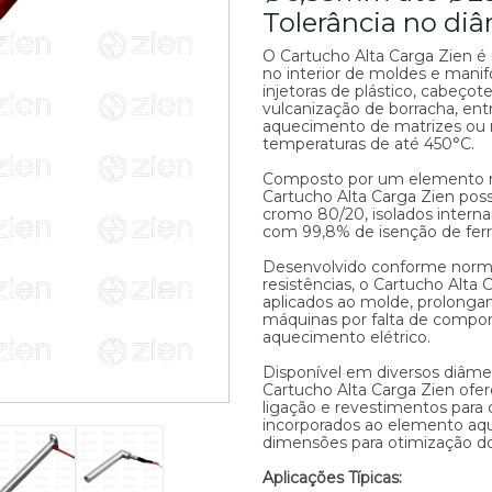
Tolerância no di
O Cartucho Alta Carga Zien é 
no interior de moldes e mani
injetoras de plástico, cabeçot
vulcanização de borracha, en
aquecimento de matrizes ou 
temperaturas de até 450°C.
Composto por um elemento res
Cartucho Alta Carga Zien possu
cromo 80/20, isolados inte
com 99,8% de isenção de fer
Desenvolvido conforme normas
resistências, o Cartucho Alta C
aplicados ao molde, prolongan
máquinas por falta de compon
aquecimento elétrico.
Disponível em diversos diâme
Cartucho Alta Carga Zien ofer
ligação e revestimentos para
incorporados ao elemento aqu
dimensões para otimização d
Aplicações Típicas: