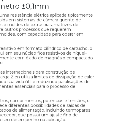
âmetro ±0,1mm
uma resistência elétrica aplicada tipicamente
folds em sistemas de câmara quente de
es e moldes de extrusoras, matrizes de
tre outros processos que requerem
moldes, com capacidade para operar em
istivo em formato cilíndrico de cartucho, o
i em seu núcleo fios resistivos de níquel-
rnamente com óxido de magnésio compactado
ro.
 internacionais para construção de
arga Zien utiliza limites de dissipação de calor
do sua vida útil e reduzindo paralisações de
entes essenciais para o processo de
tros, comprimentos, potências e tensões, o
ece diferentes possibilidades de saídas de
 cabos de alimentação, incluindo termopares
ecedor, que possui um ajuste fino de
o seu desempenho na aplicação.