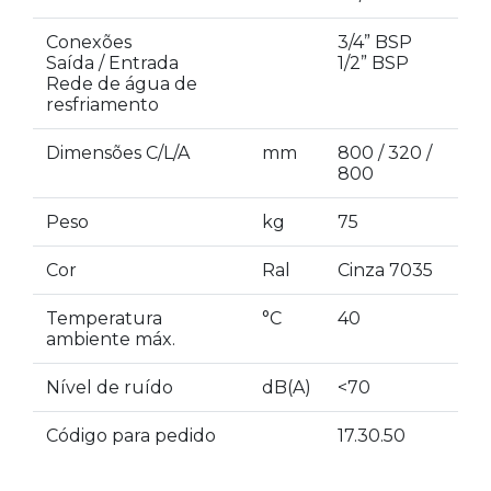
Conexões
3/4” BSP
Saída / Entrada
1/2” BSP
Rede de água de
resfriamento
Dimensões C/L/A
mm
800 / 320 /
800
Peso
kg
75
Cor
Ral
Cinza 7035
Temperatura
°C
40
ambiente máx.
Nível de ruído
dB(A)
<70
Código para pedido
17.30.50