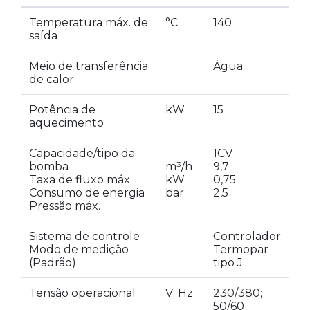
Temperatura máx. de
°C
140
saída
Meio de transferência
Água
de calor
Potência de
kW
15
aquecimento
Capacidade/tipo da
1CV
bomba
m³/h
9,7
Taxa de fluxo máx.
kW
0,75
Consumo de energia
bar
2,5
Pressão máx.
Sistema de controle
Controlador
Modo de medição
Termopar
(Padrão)
tipo J
Tensão operacional
V; Hz
230/380;
50/60